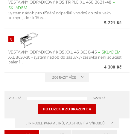
VESTAVNÝ ODPADKOVÝ KOŠ TRIPLE XL 450 3631-48
–
SKLADEM
Systém nádob pro třídění odpadků vhodný do zásuvek v
kuchyni, do skříňky...
5 221 Kč
3.
VESTAVNÝ ODPADKOVÝ KOŠ XXL 45 3630-45
–
SKLADEM
XXL 3630-30 - systém nádob do zásuvky (zásuvka není součástí
balení...
4 300 Kč
ZOBRAZIT VÍCE
2515
Kč
5224
Kč
POLOŽEK K ZOBRAZENÍ:
4
FILTR PODLE PARAMETRŮ, VLASTNOSTÍ A VÝROBCŮ