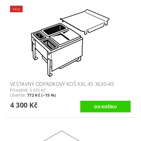
Akce
VESTAVNÝ ODPADKOVÝ KOŠ XXL 45 3630-45
Původně:
5 072 Kč
Ušetříte
:
772 Kč (–15 %)
4 300 Kč