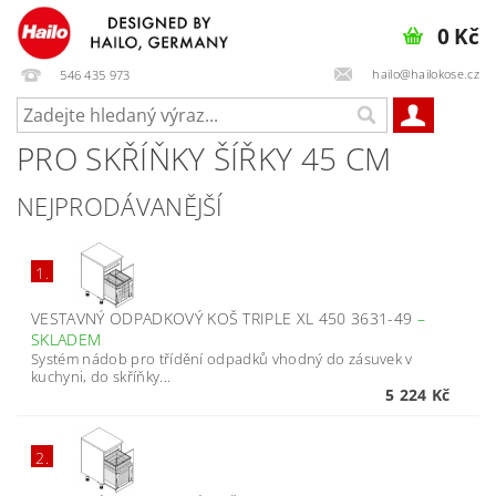
0 Kč
hailo@hailokose.cz
546 435 973
PRO SKŘÍŇKY ŠÍŘKY 45 CM
NEJPRODÁVANĚJŠÍ
1.
VESTAVNÝ ODPADKOVÝ KOŠ TRIPLE XL 450 3631-49
–
SKLADEM
Systém nádob pro třídění odpadků vhodný do zásuvek v
kuchyni, do skříňky...
5 224 Kč
2.