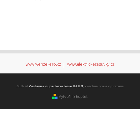
www.wenzel-sro.cz
|
www.elektrickezasuvky.cz
2026 ©
Vestavné odpadkové koše HAILO
, všechna práva vyhrazena
Vytvořil Shoptet