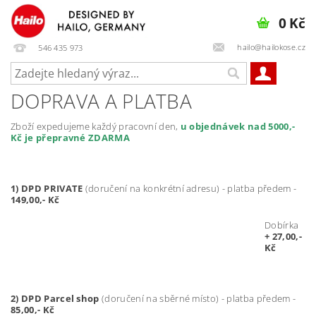
0 Kč
hailo@hailokose.cz
546 435 973
DOPRAVA A PLATBA
Zboží expedujeme každý pracovní den,
u objednávek nad 5000,-
Kč je přepravné ZDARMA
1) DPD PRIVATE
(doručení na konkrétní adresu) - platba předem -
149,00,- Kč
Dobírka
+ 27,00,-
Kč
2) DPD Parcel shop
(doručení na sběrné místo) - platba předem -
85,00,- Kč