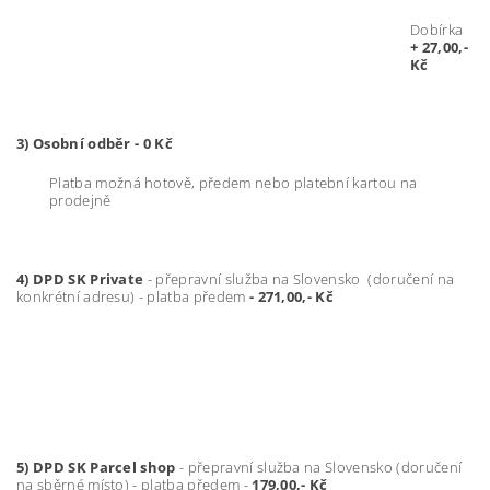
Dobírka
+ 27,00,-
Kč
3) Osobní odběr - 0 Kč
Platba možná hotově, předem nebo platební kartou na
prodejně
4) DPD SK Private
- přepravní služba na Slovensko (doručení na
konkrétní adresu) - platba předem
- 271,00,- Kč
5) DPD SK Parcel shop
- přepravní služba na Slovensko (doručení
na sběrné místo) - platba předem -
179,00,- Kč