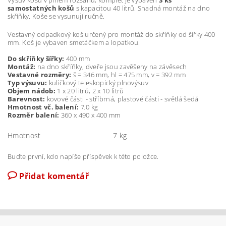
Výsuv košů v plném rozsahu, komplet je vybaven
3 ks
samostatných košů
s kapacitou 40 litrů. Snadná montáž na dno
skříňky. Koše se vysunují ručně.
Vestavný odpadkový koš určený pro montáž do skříňky od šířky 400
mm. Koš je vybaven smetáčkem a lopatkou.
Do skříňky šířky:
400 mm
Montáž:
na dno skříňky, dveře jsou zavěšeny na závěsech
Vestavné rozměry:
š = 346 mm, hl = 475 mm, v = 392 mm
Typ výsuvu:
kuličkový teleskopický plnovýsuv
Objem nádob:
1 x 20 litrů, 2 x 10 litrů
Barevnost:
kovové části - stříbrná, plastové části - světlá šedá
Hmotnost vč. balení:
7,0 kg
Rozměr balení:
360 x 490 x 400 mm
Hmotnost
7 kg
Buďte první, kdo napíše příspěvek k této položce.
Přidat komentář