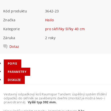
Kód produktu
3642-23
Značka
Hailo
Kategorie
pro skříňky šířky 40 cm
Záruka
2 roky
Dotaz
POPIS
PARAMETRY
DISKUZE
Vestavný odpadkový koš Raumspar Tandem: úspěšný systém třídění
odpadků do skříněk se zavěšenými dveřmi (montáž je možná levo- i
pravostranná).
Vyšší typ 392 mm.