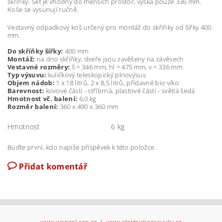
skříňky. Set je vhodný do menších prostor, výška pouze 336 mm.
Koše se vysunují ručně.
Vestavný odpadkový koš určený pro montáž do skříňky od šířky 400
mm.
Do skříňky šířky:
400 mm
Montáž:
na dno skříňky, dveře jsou zavěšeny na závěsech
Vestavné rozměry:
š = 346 mm, hl = 475 mm, v = 336 mm
Typ výsuvu:
kuličkový teleskopický plnovýsuv
Objem nádob:
1 x 18 litrů, 2 x 8,5 litrů, přídavné bio víko
Barevnost:
kovové části - stříbrná, plastové části - světlá šedá
Hmotnost vč. balení:
6,0 kg
Rozměr balení:
360 x 490 x 360 mm
Hmotnost
6 kg
Buďte první, kdo napíše příspěvek k této položce.
Přidat komentář