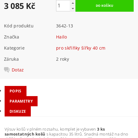
3 085 Kč
Kód produktu
3642-13
Značka
Hailo
Kategorie
pro skříňky šířky 40 cm
Záruka
2 roky
Dotaz
POPIS
PARAMETRY
DISKUZE
Výsuv košů v plném rozsahu, komplet je vybaven
3 ks
samostatných košů
s kapacitou 35 litrů. Snadná montáž na dno