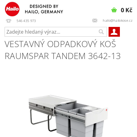
0 Kč
hailo@hailokose.cz
546 435 973
VESTAVNÝ ODPADKOVÝ KOŠ
RAUMSPAR TANDEM 3642-13