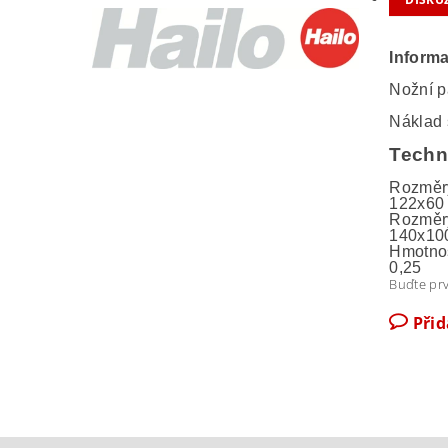
Inform
Nožní p
Náklad 
Techn
Rozměry
122x60

Rozměry
140x100
Hmotnos
0,25
Buďte prv
Při