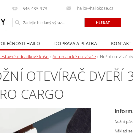
hailo@hailokose.cz
546 435 973
POLEČNOSTI HAILO
DOPRAVA A PLATBA
KONTAKT
Vestavné odpadkové koše
Automatické otevírače
Nožní otevírač d
ŽNÍ OTEVÍRAČ DVEŘÍ 
RO CARGO
Inform
Nožní pák