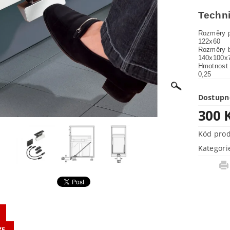
Techni
Rozměry p
122x60

Rozměry b
140x100x7
Hmotnost 
0,25
Dostupn
300 
Kód pro
Kategori
ZE