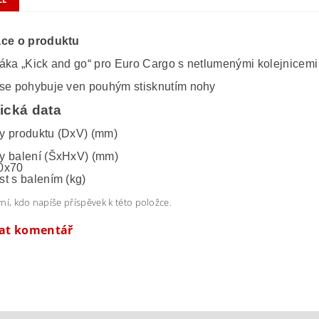
ace o produktu
áka „Kick and go“ pro Euro Cargo s netlumenými kolejnicemi

se pohybuje ven pouhým stisknutím nohy  
ická data
 produktu (DxV) (mm)

 balení (ŠxHxV) (mm)

x70

t s balením (kg)

ní, kdo napíše příspěvek k této položce.
dat komentář