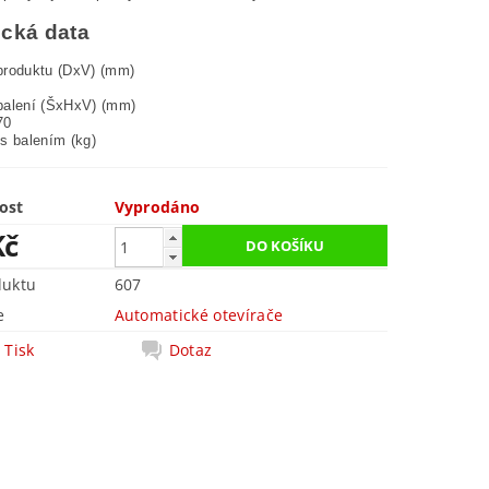
cká data
roduktu (DxV) (mm)

alení (ŠxHxV) (mm)

0

s balením (kg)

ost
Vyprodáno
Kč
duktu
607
e
Automatické otevírače
Tisk
Dotaz