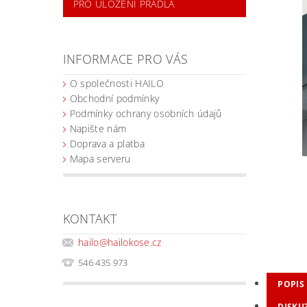
PRO ULOŽENÍ PRÁDLA
INFORMACE PRO VÁS
O společnosti HAILO
Obchodní podmínky
Podmínky ochrany osobních údajů
Napište nám
Doprava a platba
Mapa serveru
KONTAKT
hailo
@
hailokose.cz
546 435 973
POPIS
DISKU