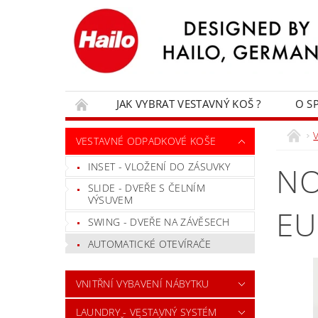
JAK VYBRAT VESTAVNÝ KOŠ ?
O S
VESTAVNÉ ODPADKOVÉ KOŠE
INSET - VLOŽENÍ DO ZÁSUVKY
NO
SLIDE - DVEŘE S ČELNÍM
VÝSUVEM
EU
SWING - DVEŘE NA ZÁVĚSECH
AUTOMATICKÉ OTEVÍRAČE
VNITŘNÍ VYBAVENÍ NÁBYTKU
LAUNDRY - VESTAVNÝ SYSTÉM